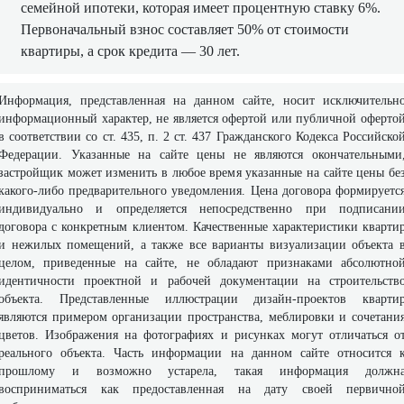
Первоначальный взнос составляет 50% от стоимости
квартиры, а срок кредита — 30 лет.
Информация, представленная на данном сайте, носит исключительн
информационный характер, не является офертой или публичной оферто
в соответствии со ст. 435, п. 2 ст. 437 Гражданского Кодекса Российско
Федерации. Указанные на сайте цены не являются окончательными
застройщик может изменить в любое время указанные на сайте цены бе
какого-либо предварительного уведомления. Цена договора формируетс
индивидуально и определяется непосредственно при подписани
договора с конкретным клиентом. Качественные характеристики кварти
и нежилых помещений, а также все варианты визуализации объекта 
целом, приведенные на сайте, не обладают признаками абсолютно
идентичности проектной и рабочей документации на строительств
объекта. Представленные иллюстрации дизайн-проектов кварти
являются примером организации пространства, меблировки и сочетани
цветов. Изображения на фотографиях и рисунках могут отличаться о
реального объекта. Часть информации на данном сайте относится 
прошлому и возможно устарела, такая информация должн
восприниматься как предоставленная на дату своей первично
публикации