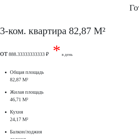
Го
3-ком. квартира 82,87 M²
*
от
888.33333333333
в день
Общая площадь
82,87 M²
Жилая площадь
46,71 M²
Кухня
24,17 M²
Балкон/лоджия